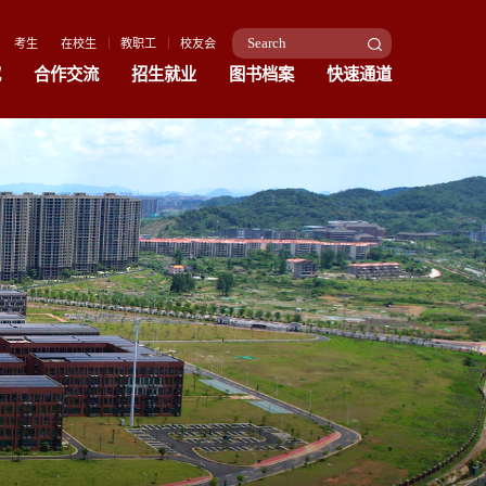
考生
在校生
教职工
校友会
究
合作交流
招生就业
图书档案
快速通道
招生就业
图书档案
快速通道
本科招生
图书馆
招标采购
研究生招生
档案馆
校友网
就业网
校历查询
作息时间表
财政预决算公开
信息公开
常用网址
宜春学院网络教学平台