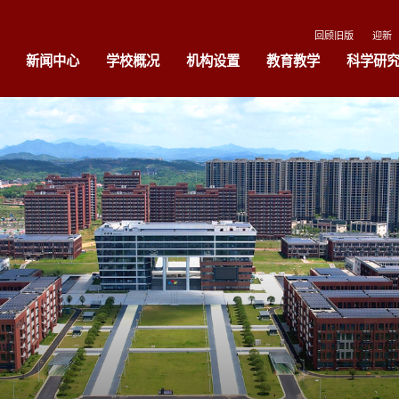
回顾旧版
迎新
新闻中心
学校概况
机构设置
教育教学
科学研
构设置
教育教学
科学研究
合作交流
理机构
教师队伍
科研
国际交流
系设置
学生管理
学科建设
辅机构
本科教育
实验室管理
属单位
研究生教育
重点实验室
学部
继续教育
学报
留学生教育
审核评估