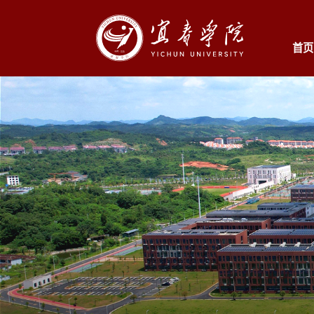
首页
首页
新闻中心
学校概况
机
时政要闻
学校简介
管
学校新闻
学校沿革
院
校园动态
现任领导
教
学校标识
附
校园风光
医
全景校园